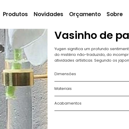
Produtos
Novidades
Orçamento
Sobre
Vasinho de p
Yugen significa um profundo sentiment
do mistério não-traduzido, do incompr
atividades artísticas. Segundo os japo
apreciado pela mente e jamais verbali
O vasinho de parede Yugen chega pront
Dimensões
de alta fixação, eliminando o uso de f
ensaio de vidro, tem inspiração na joa
Materiais
seu maior destaque.
Acabamentos