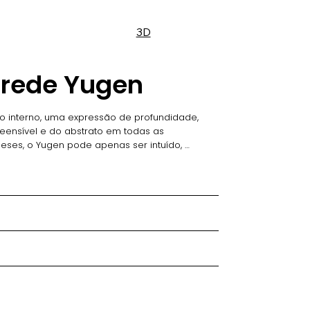
3D
arede Yugen
o interno, uma expressão de profundidade, 
eensível e do abstrato em todas as 
neses, o Yugen pode apenas ser intuído, 
zado, estando além da consciência.

o para instalar, com uma fita dupla-face 
uradeira e parafusos. Em latão puro e tubo de 
lheria e sua delicadeza e simplicidade são 