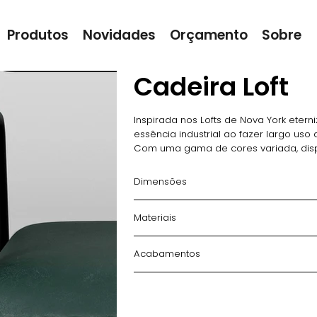
Produtos
Novidades
Orçamento
Sobre
Cadeira Loft
Inspirada nos Lofts de Nova York eter
essência industrial ao fazer largo uso d
Com uma gama de cores variada, dispo
tecidos, garantindo uma grande capa
ao mercado, com cadeira, poltrona e
Dimensões
Materiais
Acabamentos