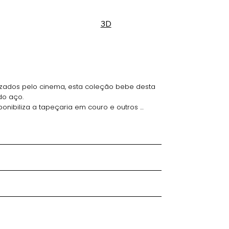
3D
nizados pelo cinema, esta coleção bebe desta 
o aço. 

nibiliza a tapeçaria em couro e outros 
cidade de personalização, e chega completa 
 banqueta