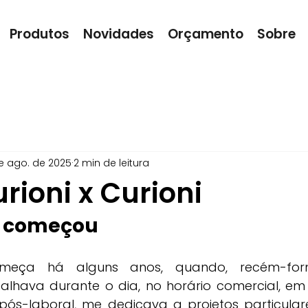
Produtos
Novidades
Orçamento
Sobre
de ago. de 2025
2 min de leitura
rioni x Curioni
 começou
omeça há alguns anos, quando, recém-form
lhava durante o dia, no horário comercial, em e
 pós-laboral, me dedicava a projetos particulares