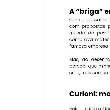
A “briga” e
Com o passar do 
com propostas pa
mundo de possibi
comprava material
famosa empresa 
Mas, ao desenhar
percebi que minh
criar, mas comuni
Curioni: ma
Hoje, o estúdio 
Tia