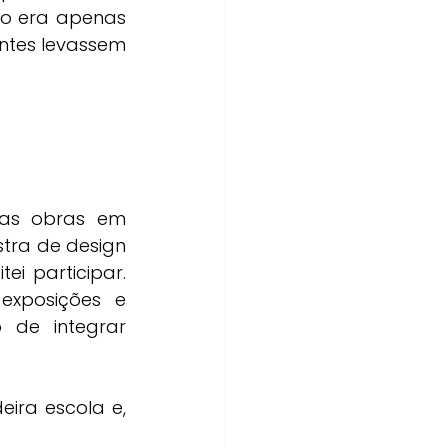
ão era apenas 
entes levassem 
as obras em 
ra de design 
 participar. 
exposições e 
de integrar 
ra escola e, 