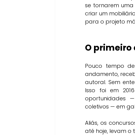
se tornarem uma l
criar um mobiliári
para o projeto mó
O primeiro
Pouco tempo dep
andamento, recebi
autoral. Sem ente
Isso foi em 201
oportunidades —
coletivos — em gale
Aliás, os concurs
até hoje, levam o