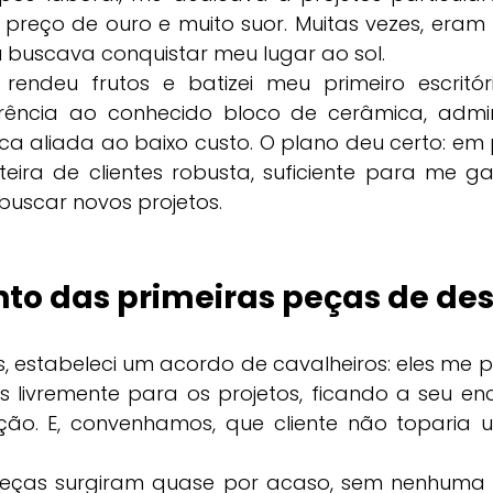
reço de ouro e muito suor. Muitas vezes, eram 
eu buscava conquistar meu lugar ao sol.
rendeu frutos e batizei meu primeiro escritó
erência ao conhecido bloco de cerâmica, admi
tica aliada ao baixo custo. O plano deu certo: em
eira de clientes robusta, suficiente para me ga
buscar novos projetos.
to das primeiras peças de de
, estabeleci um acordo de cavalheiros: eles me pe
 livremente para os projetos, ficando a seu en
ução. E, convenhamos, que cliente não toparia 
peças surgiram quase por acaso, sem nenhuma 