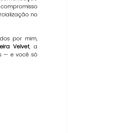
 compromisso 
cialização no 
dos por mim, 
ira Velvet
, a 
 — e você só 