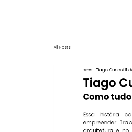
All Posts
Tiago Curioni
11 
Tiago Cu
Como tudo
Essa história c
empreender. Traba
arquitetura e, no