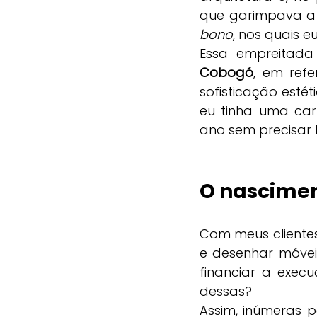
que garimpava a p
bono
, nos quais 
Essa empreitada 
Cobogó
, em ref
sofisticação esté
eu tinha uma cart
ano sem precisar 
O nascimen
Com meus clientes
e desenhar móveis
financiar a exec
dessas?
Assim, inúmeras 