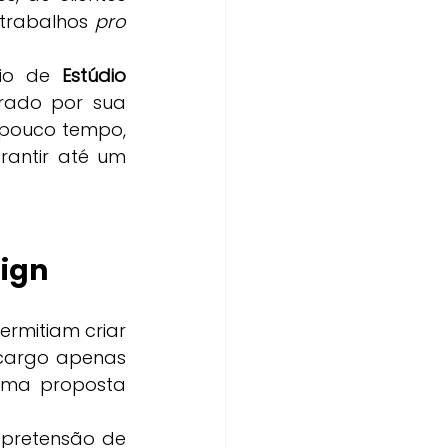
trabalhos 
pro 
rio de 
Estúdio 
rado por sua 
 pouco tempo, 
rantir até um 
sign
rmitiam criar 
cargo apenas 
uma proposta 
pretensão de 