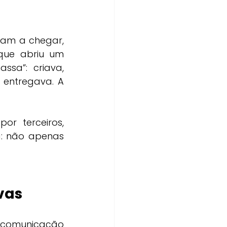
am a chegar, 
que abriu um 
sa”: criava, 
 entregava. A 
r terceiros, 
: não apenas 
vas
 comunicação 