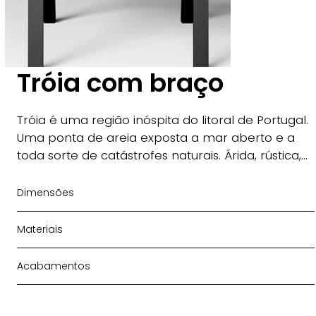
Tróia com braço
Tróia é uma região inóspita do litoral de Portugal. 
Uma ponta de areia exposta a mar aberto e a 
toda sorte de catástrofes naturais. Árida, rústica, 
areia grossa. Essa inspiração cáustica definiu as 
linhas finas e delgadas, como um contraponto a 
Dimensões
toda essa robustez, culminando em uma linha 
completa de produtos 100% outdoor, focada no 
Materiais
uso extremo e para exposição total às 
intempéries. 

Acabamentos
Cada produto da linha Tróia foi pensado para 
entregar ao máximo sua função, tendo a 
ergonomia e robustez como principais 