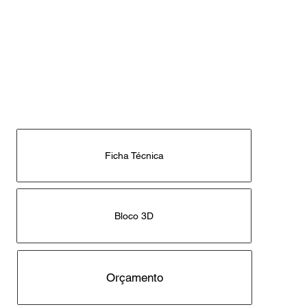
características. Rico em cores, as possibilidades 
estão abertas para seu projeto, seja no campo, 
na praia ou em uma varanda.
Ficha Técnica
Bloco 3D
Orçamento