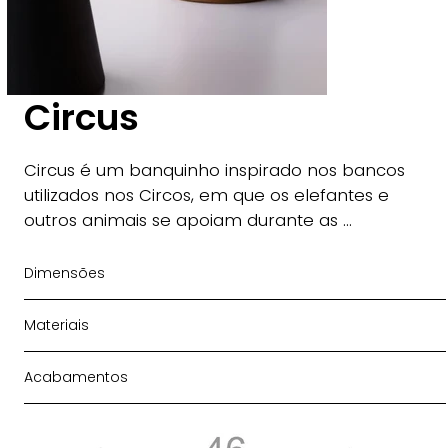
Circus
Circus é um banquinho inspirado nos bancos 
utilizados nos Circos, em que os elefantes e 
outros animais se apoiam durante as 
apresentações. O formato puro e minimalista 
contrasta com a construção esmerada da 
Dimensões
costura tipo borda italiana, com pontos feitos a 
mão, entregando exclusividade e sofisticação. 
Materiais
Um botão em aço faz a fixação do couro, que 
reveste a peça por inteiro, e está disponível em 
Acabamentos
diversas cores